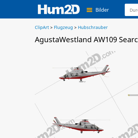
Bilder
ClipArt
>
Flugzeug
>
Hubschrauber
AgustaWestland AW109 Searc