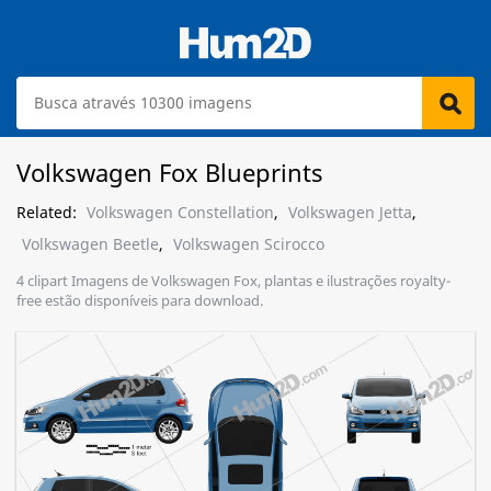
Volkswagen Fox Blueprints
Related:
Volkswagen Constellation
,
Volkswagen Jetta
,
Volkswagen Beetle
,
Volkswagen Scirocco
4 clipart Imagens de Volkswagen Fox, plantas e ilustrações royalty-
free estão disponíveis para download.