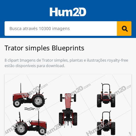
Trator simples Blueprints
8 clipart Imagens de Trator simples, plantas e ilustrações royalty-free
estão disponíveis para download.