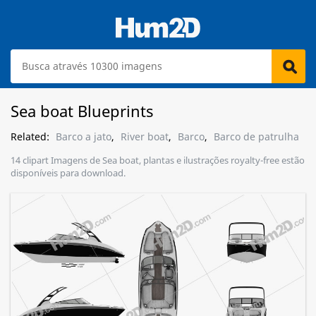
Sea boat Blueprints
Related:
Barco a jato
,
River boat
,
Barco
,
Barco de patrulha
14 clipart Imagens de Sea boat, plantas e ilustrações royalty-free estão
disponíveis para download.