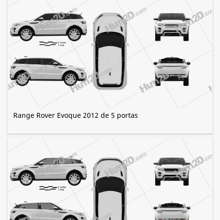
Range Rover Evoque 2012 de 5 portas