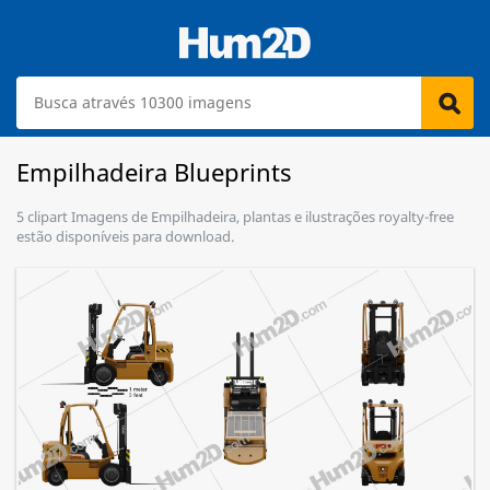
Empilhadeira Blueprints
5 clipart Imagens de Empilhadeira, plantas e ilustrações royalty-free
estão disponíveis para download.