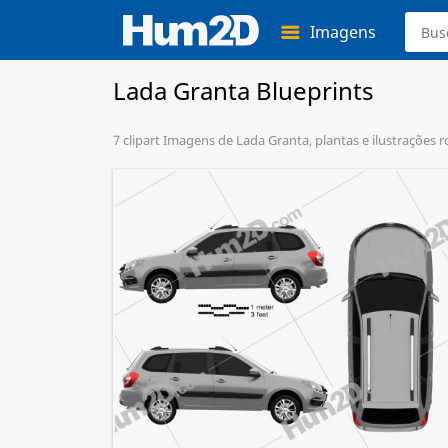
Imagens
Lada Granta Blueprints
7 clipart Imagens de Lada Granta, plantas e ilustrações 