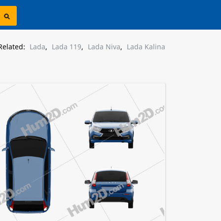
Related:
Lada
,
Lada 119
,
Lada Niva
,
Lada Kalina