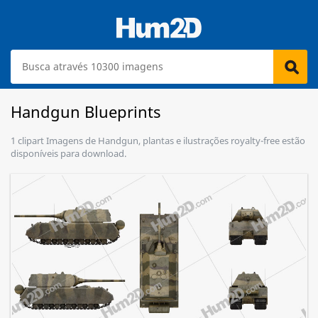
Handgun Blueprints
1 clipart Imagens de Handgun, plantas e ilustrações royalty-free estão
disponíveis para download.