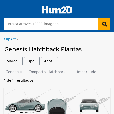
ClipArt
>
Genesis Hatchback Plantas
Marca
Tipo
Anos
Genesis
Compacto, Hatchback
Limpar tudo
1
de
1
resultados