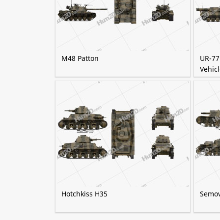
M48 Patton
UR-77
Vehicl
Hotchkiss H35
Semov