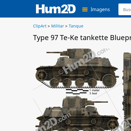
Imagens
ClipArt
>
Militar
>
Tanque
Type 97 Te-Ke tankette Bluepr