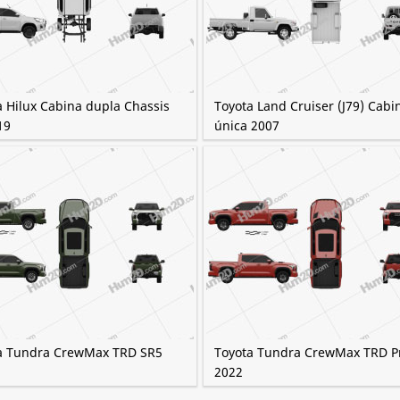
a Hilux Cabina dupla Chassis
Toyota Land Cruiser (J79) Cabi
19
única 2007
a Tundra CrewMax TRD SR5
Toyota Tundra CrewMax TRD P
2022