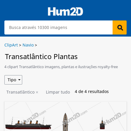
ClipArt
>
Navio
>
Transatlântico Plantas
4 clipart Transatlântico imagens, plantas e ilustrações royalty-free
estão disponíveis para download.
Tipo
4
de
4
resultados
Transatlântico
Limpar tudo