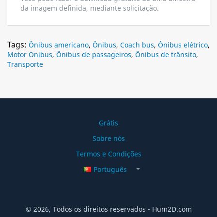
da imagem definida, mediante solicitação.
Tags:
Ônibus americano
,
Ônibus
,
Coach bus
,
Ônibus elétrico
,
Motor Onibus
,
Ônibus de passageiros
,
Ônibus de trânsito
,
Transporte
Grátis
Sobre nós
Termos e Condições
Português
© 2026, Todos os direitos reservados - Hum2D.com