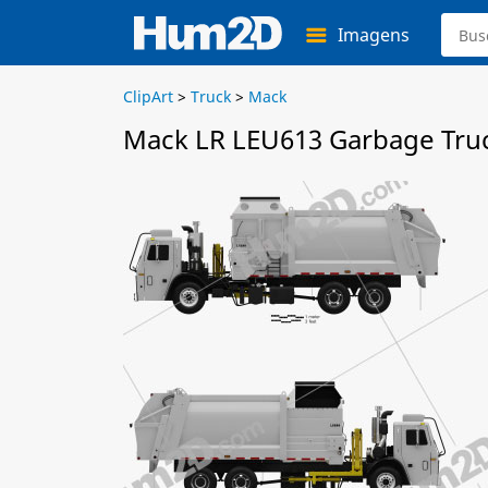
Imagens
ClipArt
>
Truck
>
Mack
Mack LR LEU613 Garbage Truck