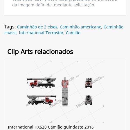
da imagem definida, mediante solicitação.
Tags:
Caminhão de 2 eixos
,
Caminhão americano
,
Caminhão
chassi
,
International Terrastar
,
Camião
Clip Arts relacionados
International HX620 Camião guindaste 2016