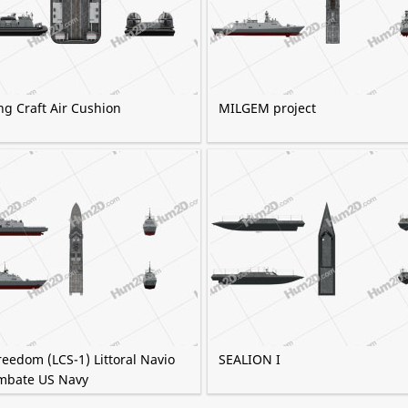
ng Craft Air Cushion
MILGEM project
eedom (LCS-1) Littoral Navio
SEALION I
mbate US Navy