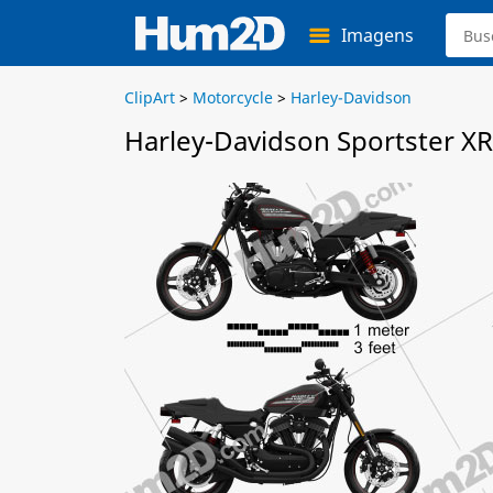
Imagens
ClipArt
>
Motorcycle
>
Harley-Davidson
Harley-Davidson Sportster XR