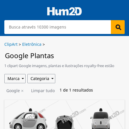
ClipArt
>
Eletrônica
>
Google Plantas
1 clipart Google imagens, plantas e ilustrações royalty-free estão
disponíveis para download.
Marca
Categoria
1
de
1
resultados
Google
Limpar tudo