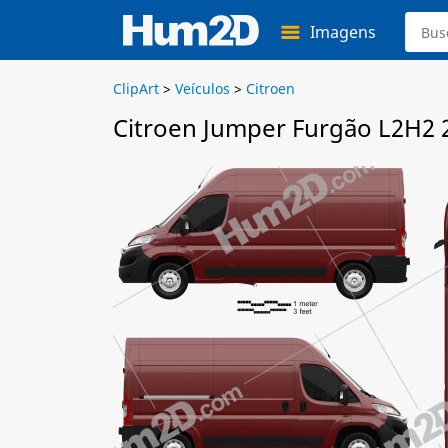
Imagens
ClipArt
>
Veículos
>
Citroen
Citroen Jumper Furgão L2H2 