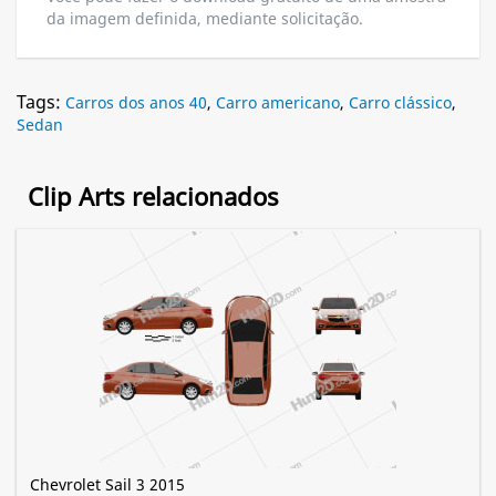
da imagem definida, mediante solicitação.
Tags:
Carros dos anos 40
,
Carro americano
,
Carro clássico
,
Sedan
Clip Arts relacionados
Chevrolet Sail 3 2015