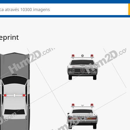
eprint