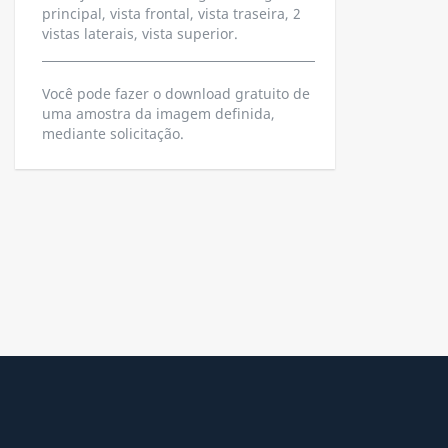
principal, vista frontal, vista traseira, 2
vistas laterais, vista superior.
Você pode fazer o download gratuito de
uma amostra da imagem definida,
mediante solicitação.