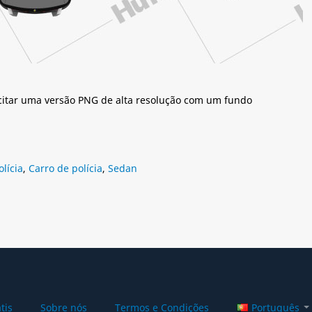
citar uma versão PNG de alta resolução com um fundo
olícia
,
Carro de polícia
,
Sedan
tis
Sobre nós
Termos e Condições
Português