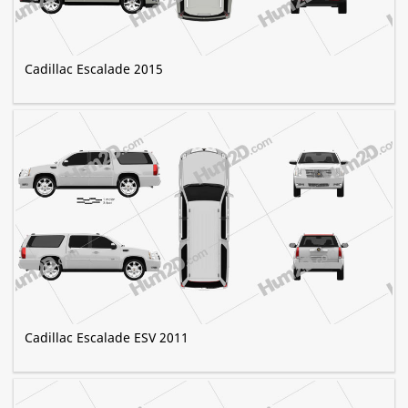
Cadillac Escalade 2015
Cadillac Escalade ESV 2011