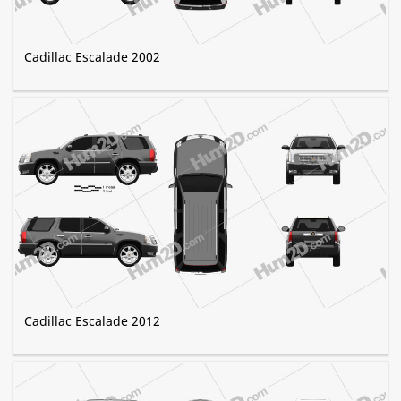
Cadillac Escalade 2002
Cadillac Escalade 2012