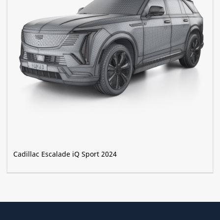
Cadillac Escalade iQ Sport 2024