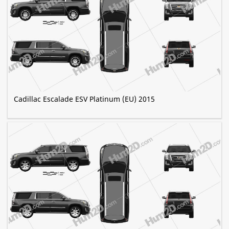
Cadillac Escalade ESV Platinum (EU) 2015