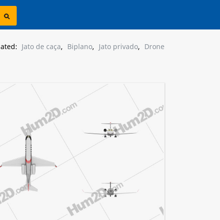
lated:
Jato de caça
,
Biplano
,
Jato privado
,
Drone