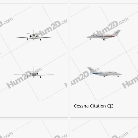
Cessna Citation CJ3