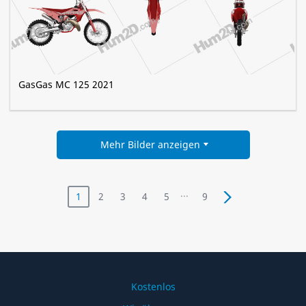
GasGas MC 125 2021
Mehr Bilder anzeigen
...
1
2
3
4
5
9
Kostenlos