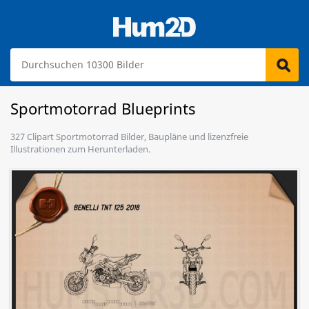
Sportmotorrad Blueprints
327 Clipart Sportmotorrad Bilder, Baupläne und lizenzfreie
Illustrationen zum Herunterladen.