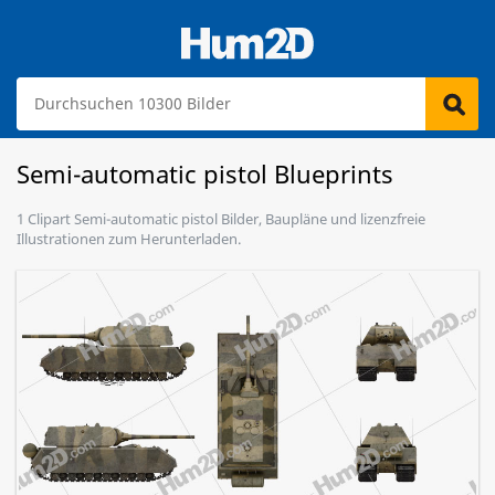
Semi-automatic pistol Blueprints
1 Clipart Semi-automatic pistol Bilder, Baupläne und lizenzfreie
Illustrationen zum Herunterladen.