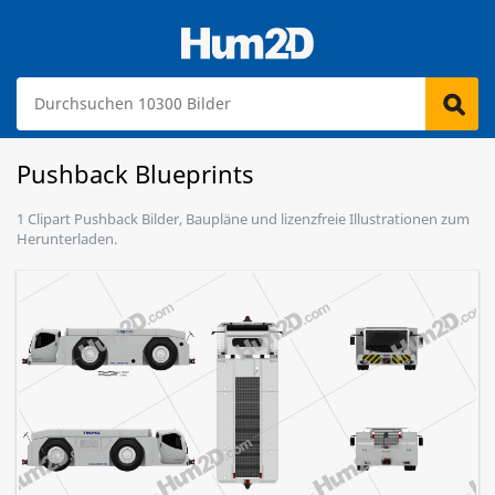
Pushback Blueprints
1 Clipart Pushback Bilder, Baupläne und lizenzfreie Illustrationen zum
Herunterladen.