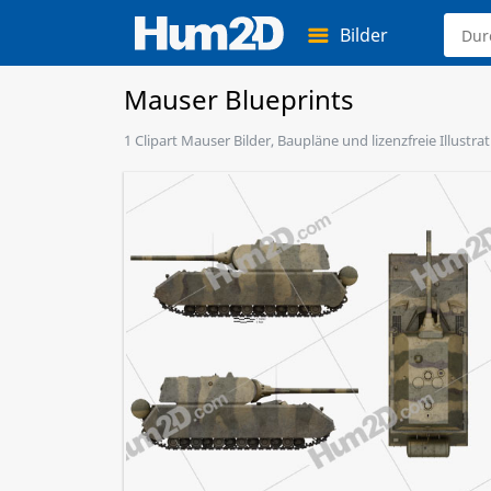
Bilder
Mauser Blueprints
1 Clipart Mauser Bilder, Baupläne und lizenzfreie Illust