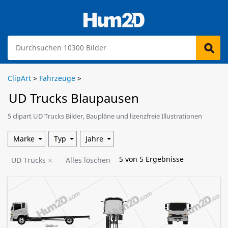
ClipArt
>
Fahrzeuge
>
UD Trucks Blaupausen
5 clipart UD Trucks Bilder, Baupläne und lizenzfreie Illustrationen
stehen zum Download bereit.
Marke
Typ
Jahre
5
von
5
Ergebnisse
UD Trucks
Alles löschen