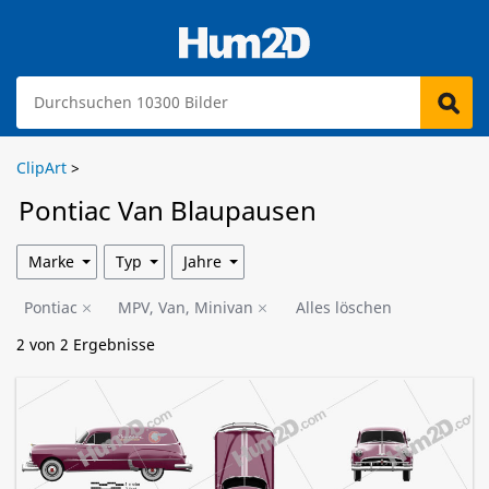
ClipArt
>
Pontiac Van Blaupausen
Marke
Typ
Jahre
Pontiac
MPV, Van, Minivan
Alles löschen
2
von
2
Ergebnisse