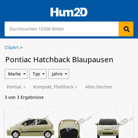
ClipArt
>
Pontiac Hatchback Blaupausen
Marke
Typ
Jahre
Pontiac
Kompakt, Fließheck
Alles löschen
3
von
3
Ergebnisse