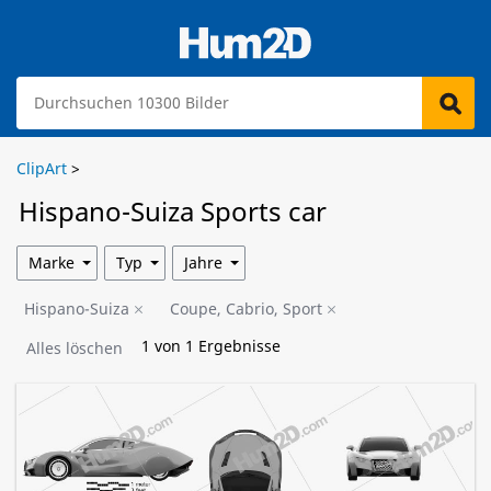
ClipArt
>
Hispano-Suiza Sports car
Blaupausen
Marke
Typ
Jahre
Hispano-Suiza
Coupe, Cabrio, Sport
1
von
1
Ergebnisse
Alles löschen