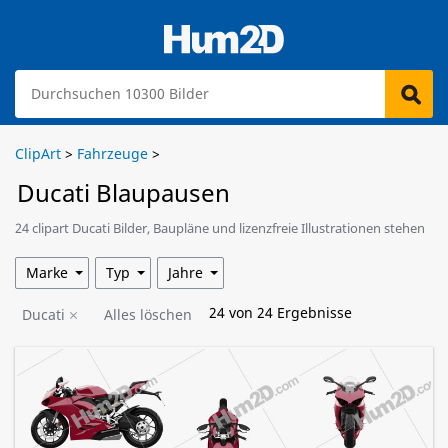
ClipArt
>
Fahrzeuge
>
Ducati Blaupausen
24 clipart Ducati Bilder, Baupläne und lizenzfreie Illustrationen stehen
zum Download bereit.
Marke
Typ
Jahre
24
von
24
Ergebnisse
Ducati
Alles löschen