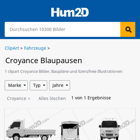
ClipArt
>
Fahrzeuge
>
Croyance Blaupausen
1 clipart Croyance Bilder, Baupläne und lizenzfreie Illustrationen
stehen zum Download bereit.
Marke
Typ
Jahre
1
von
1
Ergebnisse
Croyance
Alles löschen