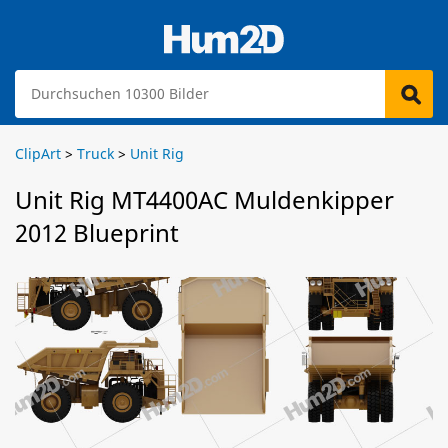
ClipArt
>
Truck
>
Unit Rig
Unit Rig MT4400AC Muldenkipper
2012 Blueprint