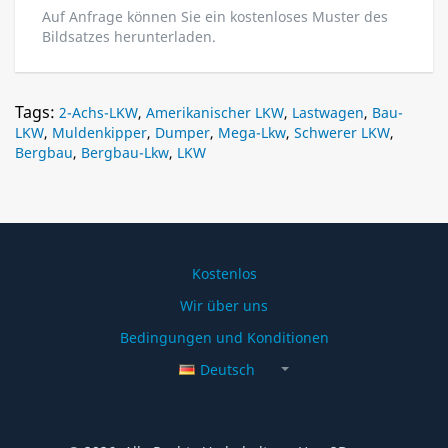
Auf Anfrage können Sie ein kostenloses Muster des
Bildsatzes herunterladen.
Tags:
2-Achs-LKW
,
Amerikanischer LKW
,
Lastwagen
,
Bau-
LKW
,
Muldenkipper
,
Dumper
,
Mega-Lkw
,
Schwerer LKW
,
Bergbau
,
Bergbau-Lkw
,
LKW
Kostenlos
Wir über uns
Bedingungen und Konditionen
Deutsch