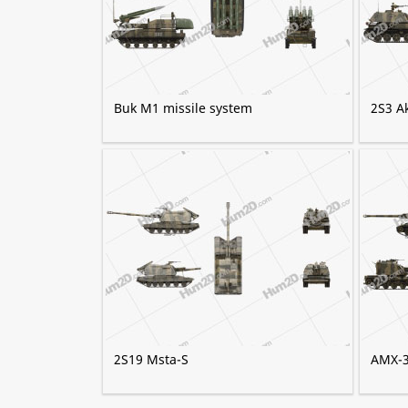
Buk M1 missile system
2S3 Ak
2S19 Msta-S
AMX-3