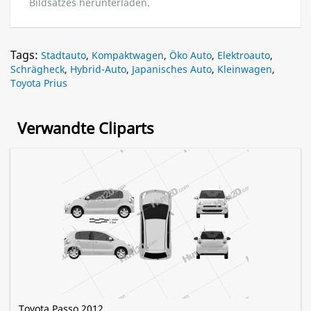
Bildsatzes herunterladen.
Tags:
Stadtauto
,
Kompaktwagen
,
Öko Auto
,
Elektroauto
,
Schrägheck
,
Hybrid-Auto
,
Japanisches Auto
,
Kleinwagen
,
Toyota Prius
Verwandte Cliparts
Toyota Passo 2012