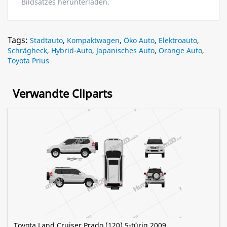
Bildsatzes herunterladen.
Tags:
Stadtauto
,
Kompaktwagen
,
Öko Auto
,
Elektroauto
,
Schrägheck
,
Hybrid-Auto
,
Japanisches Auto
,
Orange Auto
,
Toyota Prius
Verwandte Cliparts
Toyota Land Cruiser Prado (120) 5-türig 2009