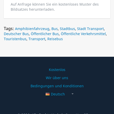
Auf Anfrage können Sie ein kostenloses Muster des
Bildsatzes herunterladen.
Tags:
Amphibienfahrzeug
,
Bus
,
Stadtbus
,
Stadt Transport
,
Deutscher Bus
,
Öffentlicher Bus
,
Öffentliche Verkehrsmittel
,
Touristenbus
,
Transport
,
Reisebus
Kostenlos
Wir über uns
Bedingungen und Konditionen
Deutsch