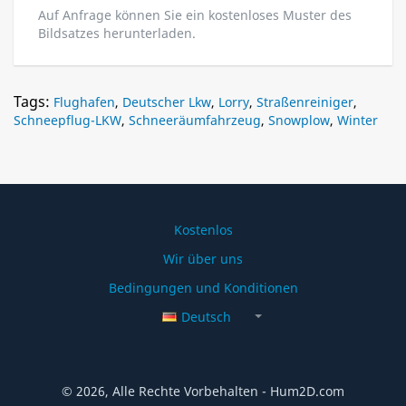
Auf Anfrage können Sie ein kostenloses Muster des
Bildsatzes herunterladen.
Tags:
Flughafen
,
Deutscher Lkw
,
Lorry
,
Straßenreiniger
,
Schneepflug-LKW
,
Schneeräumfahrzeug
,
Snowplow
,
Winter
Kostenlos
Wir über uns
Bedingungen und Konditionen
Deutsch
© 2026, Alle Rechte Vorbehalten - Hum2D.com