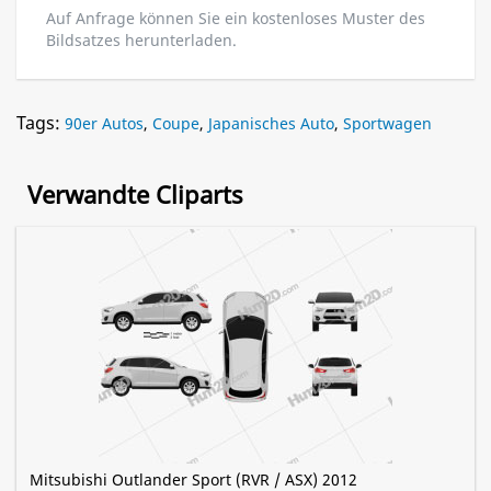
Auf Anfrage können Sie ein kostenloses Muster des
Bildsatzes herunterladen.
Tags:
90er Autos
,
Coupe
,
Japanisches Auto
,
Sportwagen
Verwandte Cliparts
Mitsubishi Outlander Sport (RVR / ASX) 2012