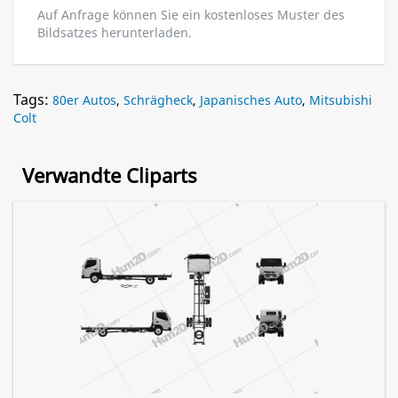
Auf Anfrage können Sie ein kostenloses Muster des
Bildsatzes herunterladen.
Tags:
80er Autos
,
Schrägheck
,
Japanisches Auto
,
Mitsubishi
Colt
Verwandte Cliparts