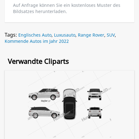
Auf Anfrage können Sie ein kostenloses Muster des
Bildsatzes herunterladen.
Tags:
Englisches Auto
,
Luxusauto
,
Range Rover
,
SUV
,
Kommende Autos im Jahr 2022
Verwandte Cliparts