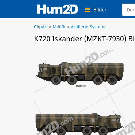
Bilder
ClipArt
>
Militär
>
Artillerie-Systeme
K720 Iskander (MZKT-7930) Bl