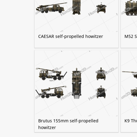
CAESAR self-propelled howitzer
M52 S
Brutus 155mm self-propelled
K9 Th
howitzer