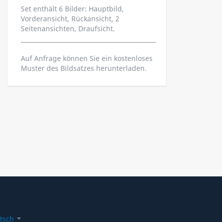
Set enthält 6 Bilder: Hauptbild,
Vorderansicht, Rückansicht, 2
Seitenansichten, Draufsicht.
Auf Anfrage können Sie ein kostenloses
Muster des Bildsatzes herunterladen.
tsch