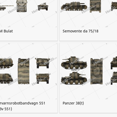
M Bulat
Semovente da 75/18
rvarnsrobotbandvagn 551
Panzer 38(t)
Bv 551)