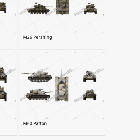
M26 Pershing
M60 Patton