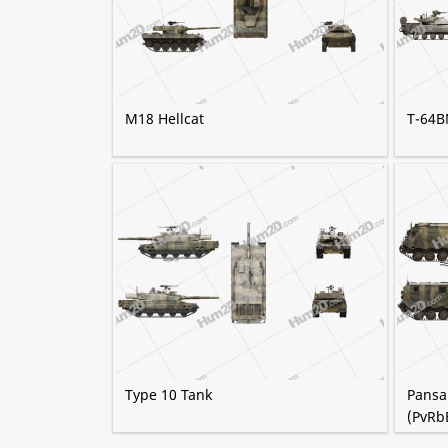
M18 Hellcat
T-64B
Type 10 Tank
Pansa
(PvRb