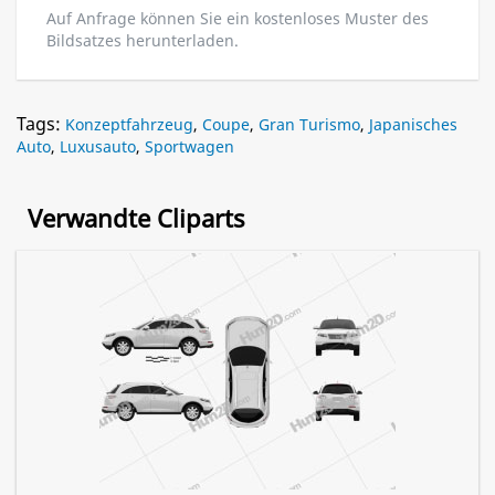
Auf Anfrage können Sie ein kostenloses Muster des
Bildsatzes herunterladen.
Tags:
Konzeptfahrzeug
,
Coupe
,
Gran Turismo
,
Japanisches
Auto
,
Luxusauto
,
Sportwagen
Verwandte Cliparts