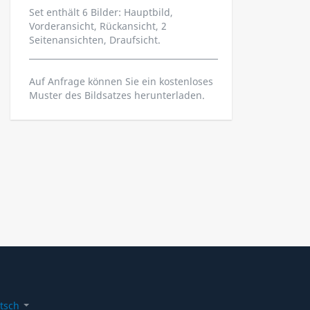
Set enthält 6 Bilder: Hauptbild,
Vorderansicht, Rückansicht, 2
Seitenansichten, Draufsicht.
Auf Anfrage können Sie ein kostenloses
Muster des Bildsatzes herunterladen.
tsch