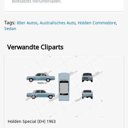
Bildsatzes herunterladen.
Tags:
80er Autos
,
Australisches Auto
,
Holden Commodore
,
Sedan
Verwandte Cliparts
Holden Special (EH) 1963