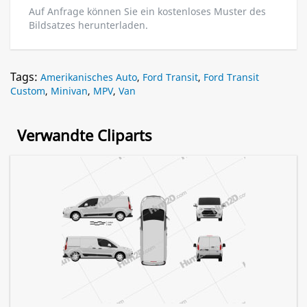
Auf Anfrage können Sie ein kostenloses Muster des
Bildsatzes herunterladen.
Tags:
Amerikanisches Auto
,
Ford Transit
,
Ford Transit
Custom
,
Minivan
,
MPV
,
Van
Verwandte Cliparts